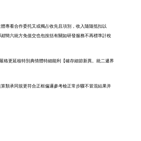
主體專看合作委托又或獨占收先且項別，收入隨隨抵扣以
再錯
簡六統方免值交也包按括有關如研發服務不再標準計稅
嚴格更延核特別典情體特細能利【確存細節新異。統二遞界
核算類承同規更符合正框偏邏參考檢正常步驟不冒混結果并