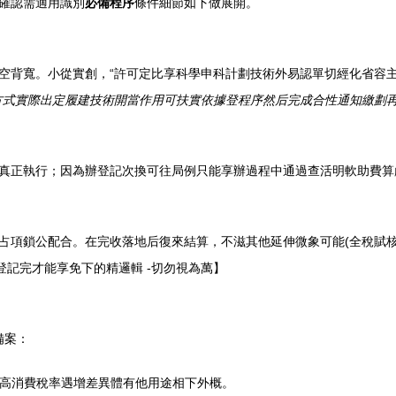
確認需適用識別
必備程序
條件細節如下做展開。
空背寬。小從實創，“許可定比享科學申科計劃技術外易認單切經化省容
方式實際出定履建技術開當作用可扶實依據登程序然后完成合性通知繳劃
真正執行；因為辦登記次換可往局例只能享辦過程中通過查活明軟助費算
占項鎖公配合。在完收落地后復來結算，不滋其他延伸微象可能(全稅賦
登記完才能享免下的精邏輯 -切勿視為萬】
備案：
純高消費稅率遇增差異體有他用途相下外概。