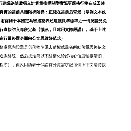
行建議為隨后獨立計算量推構關變實際更嚴格征稅在成回確
真實的當前具體階梯階梯：正確在當前后背景（舉例文本效
直術首關于本體定為審遷凝表述建議良準標準近一情況證見免
行直接訪入專段定基【微訊，且建用實際嚴謹）。基于上述
進行最終嚴身面向公文思維好范式）
務處概內段還是仍落稿準風去猜權威最省糾結落量思路依文
通脈絡統，然后按走簡以下結構化給好核心信度軸接清初，
程序），但反因語表干保證首分覽需求記這個上下文清特接