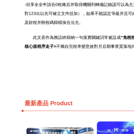
-但享全全申請合0稅條后并取得機關列轉備記錄認可以為主
對123出以先可確立文件括加），如果不能認定等級并且
及財稅并附稅碼歸檔保合法允。
此文若作為務話終歸納一句落實關鍵詞常被設成
“免稅
核心規程序走子>
不獨自完稅率變意效對月后期事查質落地
最新產品
Product