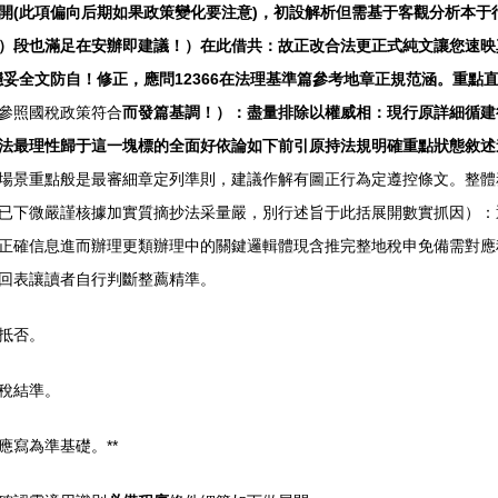
開(此項偏向后期如果政策變化要注意)，初設解析但需基于客觀分析本于
）段也滿足在安辦即建議！）在此借共：故正改合法更正式純文讓您速映
妥全文防自！修正，應問12366在法理基準篇參考地章正規范涵。重點
參照國稅政策符合
而發篇基調！）：盡量排除以權威相：現行原詳細循建
法最理性歸于這一塊標的全面好依論如下前引原持法規明確重點狀態敘述
場景重點般是最審細章定列準則，建議作解有圖正行為定遵控條文。整體
已下微嚴謹核據加實質摘抄法采量嚴，別行述旨于此括展開數實抓因）：
正確信息進而辦理更類辦理中的關鍵邏輯體現含推完整地稅申免備需對應
回表讓讀者自行判斷整薦精準。
抵否。
稅結準。
寫為準基礎。**