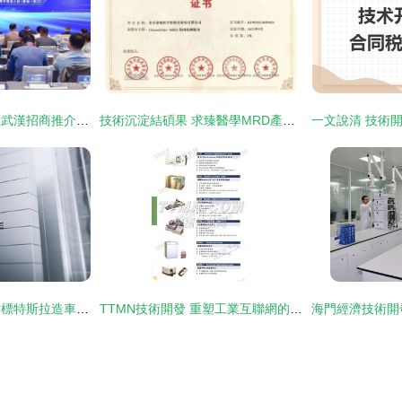
晉城經濟技術開發區武漢招商推介會 聚焦技術服務革新，構建產業新高地
技術沉淀結碩果 求臻醫學MRD產品榮膺北京市新技術新產品（服務）認定
毗鄰特斯拉建廠，對標特斯拉造車 又一家新勢力要崛起了？
TTMN技術開發 重塑工業互聯網的智能中樞