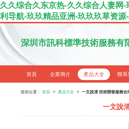
久久综合久东京热-久久综合人妻网-玖
利导航-玖玖精品亚洲-玖玖玖草资源
深圳市訊科標準技術服務有
首頁
企業簡介
產品大全
聯系
>
>
當前位置：
首頁
產品大全
一文說清 技術開發服務合
一文說