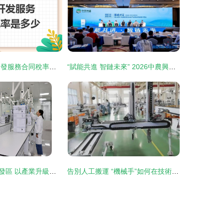
一文說清 技術開發服務合同稅率是多少？附優惠政策全解析
“賦能共進 智鏈未來” 2026中農興盛智慧農業發展研討會在京舉行 技術咨詢引領智慧新篇
海門經濟技術開發區 以產業升級書寫“向新”答卷
告別人工搬運 “機械手”如何在技術革新中徹底解放工人雙手