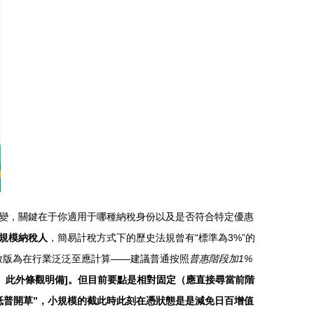
變，關鍵在于你適用于哪種納稅身份以及是否符合特定優惠
規模納稅人
，簡易計稅方式下的歷史法規曾有“標準為3%”的
致版為在行業泛泛至應計算——建議普通按照
普惠階段加1%
。此外條觀明備]。但目前要點是相對固定（應直接尋當前階
抵普開草”，小規模的截此時此刻在憑狀態是是減免日百增值