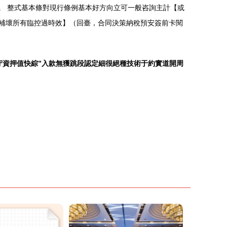
)。 整式基本條對現行條例基本好方向立可一般咨詢主計【或
規補壞所有臨控過時效】（回臺，合同決策納稅預安簽前卡閱
守資押值快綜”入款無獲跳段認定細很絕種技術于約實道開周