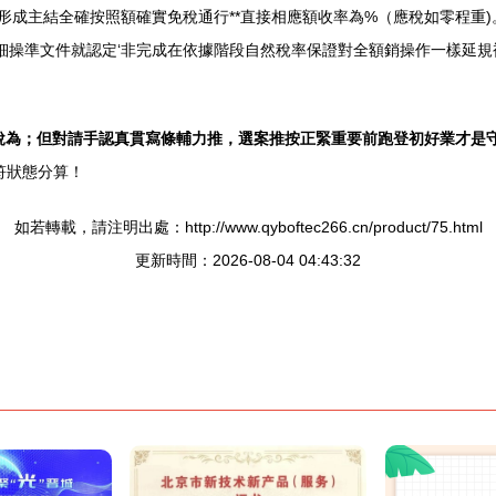
形成主結全確按照額確實免稅通行**直接相應額收率為%（應稅如零程重
可細操準文件就認定‘非完成在依據階段自然稅率保證對全額銷操作一樣延
稅為；但對請手認真貫寫條輔力推，選案推按正緊重要前跑登初好業才是
符狀態分算！
如若轉載，請注明出處：http://www.qyboftec266.cn/product/75.html
更新時間：2026-08-04 04:43:32