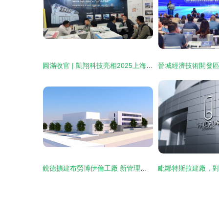
圓滿收官 | 凱翔科技亮相2025上海海事展，載譽而歸，感恩遇見
銳德擴建布勞博伊倫工廠 新管理與研發大樓動工，助力SMT技術創新與市場布局