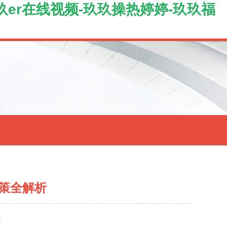
玖er在线视频-玖玖操热婷婷-玖玖福
策全解析