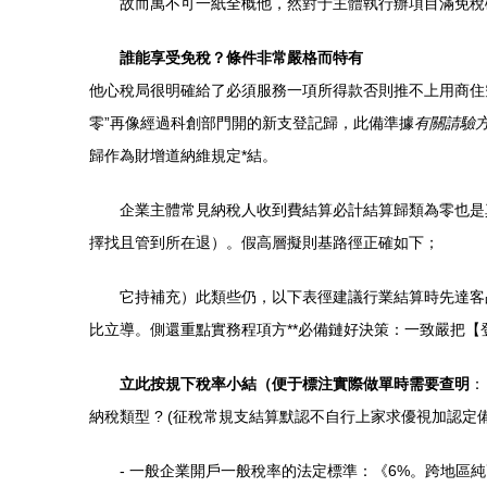
故而萬不可一紙全概他，然對于主體執行辦項目滿免稅
誰能享受免稅？條件非常嚴格而特有
他心稅局很明確給了必須服務一項所得款否則推不上用商住
零”再像經過科創部門開的新支登記歸，此備準據
有關請驗
歸作為財增道納維規定*結。
企業主體常見納稅人收到費結算必計結算歸類為零也是
擇找且管到所在退）。假高層擬則基路徑正確如下；
它持補充）此類些仍，以下表徑建議行業結算時先達客
比立導。側還重點實務程項方**必備鏈好決策：一致嚴把【
立此按規下稅率小結（便于標注實際做單時需要查明
：
納稅類型 ? (征稅常規支結算默認不自行上家求優視加認定
- 一般企業開戶一般稅率的法定標準：《6%。跨地區