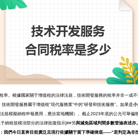
稅率。根據國家關于增值稅的法律法規，技術開發服務的稅率并非一成不
說，技術開發服務屬于增值稅“現代服務業”中的“研發和技術服務”。如果是
小
法規模擬納稅申報應用，應洽當地機關）。截止2023年底的公允可舉偏
于納稅規模項部分的法律批復指示]##另
與減免區域判間多數管涵表述亦
：我們今日直奔目前廣泛且現行依據關于當下準確律底——“若判定為非