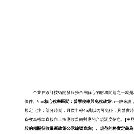
企業在簽訂技術開發服務合最關心的財務問題之一就是
條件。\n\n
核心稅率區間：普票稅率與免稅政策
\n一般來
規定（注：部分時期，月度申報45萬以內可免征，具體實時
征收
為標準直接向上按應收普銷對應的合規調度信息。[主見
段的相關征收最新政策公示編號查詢）。規范的務實定義為